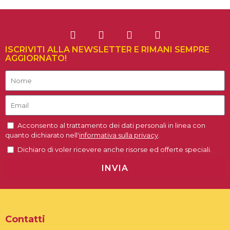
ISCRIVITI ALLA NEWSLETTER E RIMANI SEMPRE
AGGIORNATO!
Acconsento al trattamento dei dati personali in linea con
quanto dichiarato nell'
informativa sulla privacy
.
Dichiaro di voler ricevere anche risorse ed offerte speciali.
INVIA
Contatti
con cucina dove