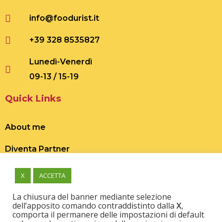
ilano
info@foodurist.it
+39 328 8535827
Lunedì-Venerdì
09-13 / 15-19
Quick Links
About me
Diventa Partner
Esperienza su misura
X
ACCETTA
La chiusura del banner mediante selezione
dell’apposito comando contraddistinto dalla
X
,
comporta il permanere delle impostazioni di default