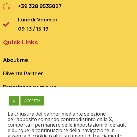
+39 328 8535827
Lunedì-Venerdì
09-13 / 15-19
Quick Links
About me
Diventa Partner
Esperienza su misura
X
ACCETTA
La chiusura del banner mediante selezione
dell’apposito comando contraddistinto dalla
X
,
comporta il permanere delle impostazioni di default
e dunque la continuazione della navigazione in
Scopri, prenota o regala esperienze uniche,
assenza di cookie o altri strumenti di tracciamento