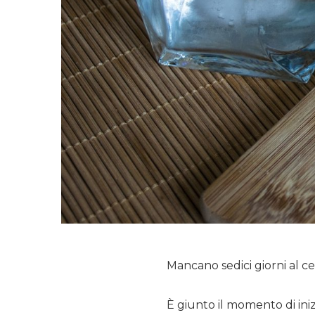
con cucina dove
ilano
Mancano sedici giorni al c
È giunto il momento di ini