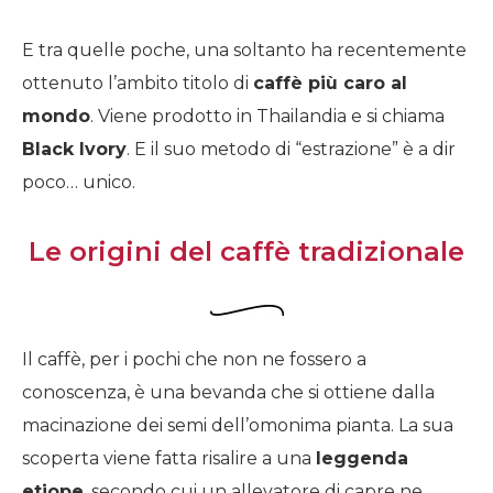
E tra quelle poche, una soltanto ha recentemente
ottenuto l’ambito titolo di
caffè più caro al
mondo
. Viene prodotto in Thailandia e si chiama
Black Ivory
. E il suo metodo di “estrazione” è a dir
con cucina dove
poco… unico.
ilano
Le origini del caffè tradizionale
Il caffè, per i pochi che non ne fossero a
conoscenza, è una bevanda che si ottiene dalla
macinazione dei semi dell’omonima pianta. La sua
scoperta viene fatta risalire a una
leggenda
etiope
, secondo cui un allevatore di capre ne