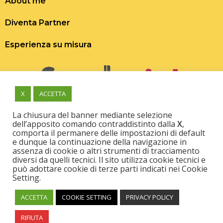
About me
Diventa Partner
Esperienza su misura
X
ACCETTA
La chiusura del banner mediante selezione
Scopri, prenota o regala
dell’apposito comando contraddistinto dalla
X
,
comporta il permanere delle impostazioni di default
esperienze uniche, autentiche e
e dunque la continuazione della navigazione in
fuori dal comune per vivere e far
assenza di cookie o altri strumenti di tracciamento
diversi da quelli tecnici. Il sito utilizza cookie tecnici e
vivere grandi emozioni!
può adottare cookie di terze parti indicati nei Cookie
Setting.
ACCETTA
COOKIE SETTING
PRIVACY POLICY
RIFIUTA
Copyright 2021 – Monza – Foodurist – P.I. 1300246096