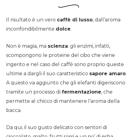
Il risultato è un vero
caffè di lusso
, dall’aroma
inconfondibilmente
dolce
.
Non è magia, ma
scienza
: gli enzimi, infatti,
scompongono le proteine del cibo che viene
ingerito e nel caso del caffè sono proprio queste
ultime a dargli il suo caratteristico
sapore amaro
.
A questo va aggiunto che gli elefanti digeriscono
tramite un processo di
fermentazione
, che
permette al chicco di mantenere l’aroma della
bacca.
Da qui, il suo gusto delicato con sentori di
cioccolato, malto, frutti rossi e un po’ di erba.